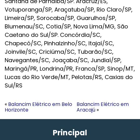
Santana de Parnaíba/SP. Aracruz/ES,
Votuporanga/SP, Araçatuba/SP, Rio Claro/SP,
Limeira/SP, Sorocaba/SP, Guarulhos/SP,
Blumenau/SC, Cotia/SP, Nova Lima/MG, São
Caetano do Sul/SP. Concórdia/SC,
Chapecó/SC, Pinhalzinho/SC, Itajaí/SC,
Joinvile/SC, Criciúma/SC, Tubarão/SC,
Navegantes/SC, Joaçaba/SC, Jundiaí/SP,
Maringá/PR, Londrina/PR, Franca/SP, Sinop/MT,
Lucas do Rio Verde/MT, Pelotas/RS, Caxias do
Sul/RS
«
Balancim Elétrico em Belo
Balancim Elétrico em
Horizonte
Aracajú
»
Principal