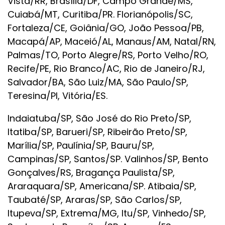
Vista/RR, Brasília/DF, Campo Grande/MS,
Cuiabá/MT, Curitiba/PR. Florianópolis/SC,
Fortaleza/CE, Goiânia/GO, João Pessoa/PB,
Macapá/AP, Maceió/AL, Manaus/AM, Natal/RN,
Palmas/TO, Porto Alegre/RS, Porto Velho/RO,
Recife/PE, Rio Branco/AC, Rio de Janeiro/RJ,
Salvador/BA, São Luiz/MA, São Paulo/SP,
Teresina/PI, Vitória/ES.
Indaiatuba/SP, São José do Rio Preto/SP,
Itatiba/SP, Barueri/SP, Ribeirão Preto/SP,
Marília/SP, Paulínia/SP, Bauru/SP,
Campinas/SP, Santos/SP. Valinhos/SP, Bento
Gonçalves/RS, Bragança Paulista/SP,
Araraquara/SP, Americana/SP. Atibaia/SP,
Taubaté/SP, Araras/SP, São Carlos/SP,
Itupeva/SP, Extrema/MG, Itu/SP, Vinhedo/SP,